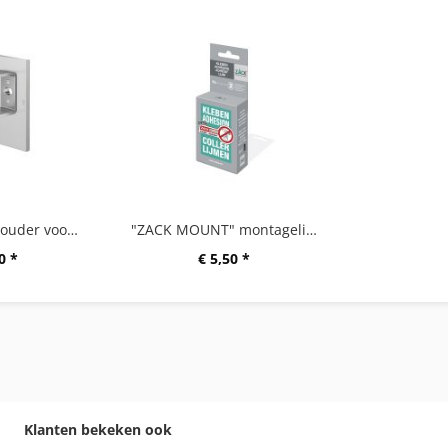
"LINEA " wandhouder voor lijmbev., set/2
"ZACK MOUNT" montagelijm, 6 g
0 *
€ 5,50 *
Klanten bekeken ook