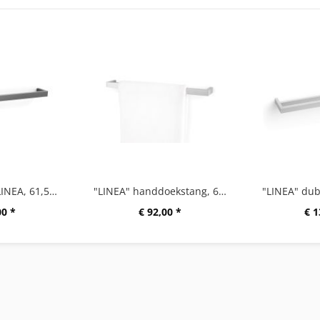
"Handdoekrek LINEA, 61,5 cm, grafiet
"LINEA" handdoekstang, 61,5 cm
00 *
€ 92,00 *
€ 1