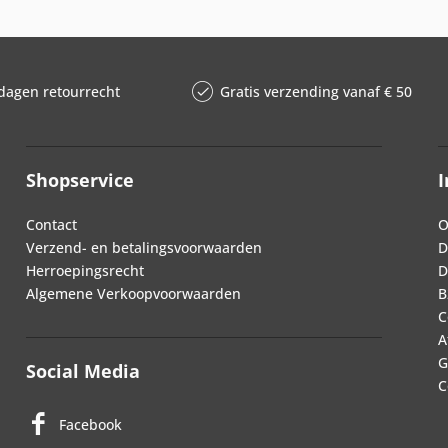
dagen retourrecht
Gratis verzending vanaf € 50
Shopservice
I
Contact
O
Verzend- en betalingsvoorwaarden
D
Herroepingsrecht
D
Algemene Verkoopvoorwaarden
B
C
A
G
Social Media
C
Facebook