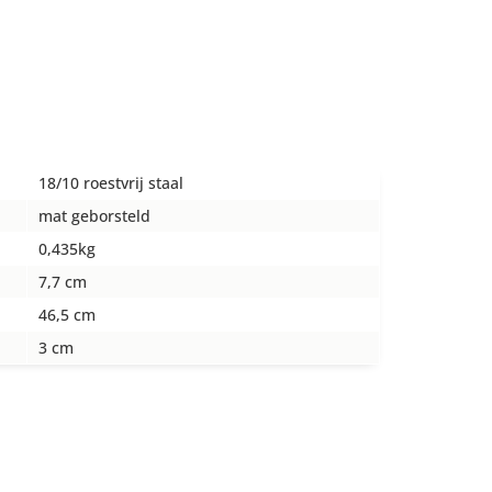
18/10 roestvrij staal
mat geborsteld
0,435kg
7,7 cm
46,5 cm
3 cm