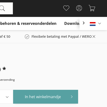
behoren & reserveonderdelen
Download

Nederl
af € 50
Flexibele betaling met Paypal / WERO
 *
s verzending
In het winkelmandje