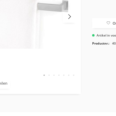
O
Artikel in vo
Productnr.:
40
eilen