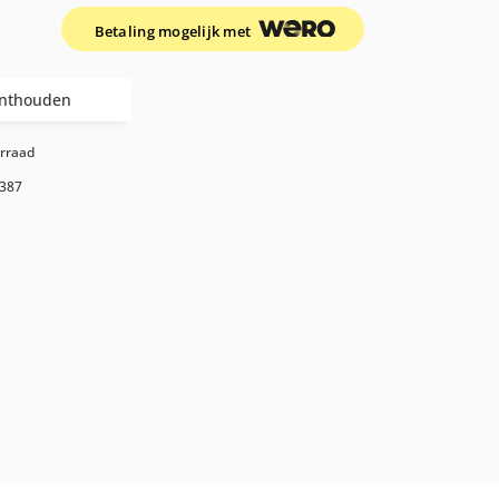
Betaling mogelijk met
nthouden
orraad
387