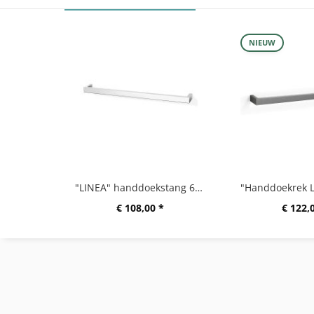
NIEUW
"LINEA" handdoekstang 61,5 cm, hoogglanzend
€ 108,00 *
€ 122,