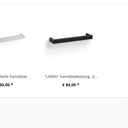
"LINEA" dubbele handdoekstang
"LINEA" handdoekstang, 46,5 cm
30,00 *
€ 84,00 *