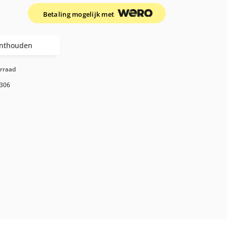
Betaling mogelijk met
nthouden
orraad
306