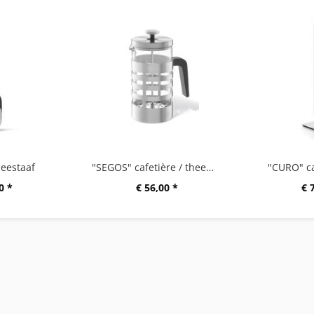
eestaaf
"SEGOS" cafetière / theemaker
"CURO" c
0 *
€ 56,00 *
€ 