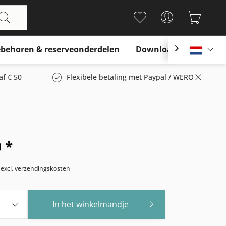
behoren & reserveonderdelen
Download

Nederl
af € 50
Flexibele betaling met Paypal / WERO
 *
w
excl. verzendingskosten
In het winkelmandje