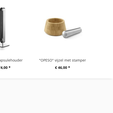
apsulehouder
"OPESO" vijzel met stamper
74,00 *
€ 46,00 *