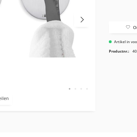
O
Artikel in vo
Productnr.:
40
eilen