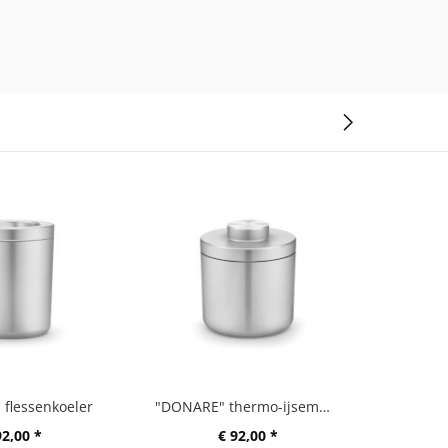
flessenkoeler
"DONARE" thermo-ijsemmer
"DO
92,00 *
€ 92,00 *