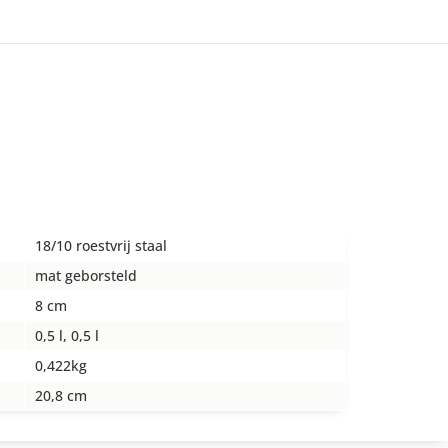
18/10 roestvrij staal
mat geborsteld
8 cm
0,5 l, 0,5 l
0,422kg
20,8 cm