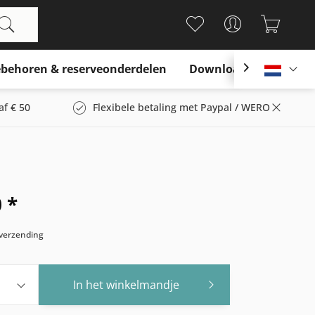
behoren & reserveonderdelen
Download

Nederl
af € 50
Flexibele betaling met Paypal / WERO
 *
s verzending
In het winkelmandje