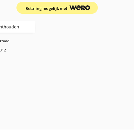
Betaling mogelijk met
nthouden
orraad
312