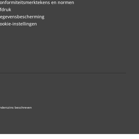
onformiteitsmerktekens en normen
fdruk
egevensbescherming
ookie-instellingen
anderszins beschreven