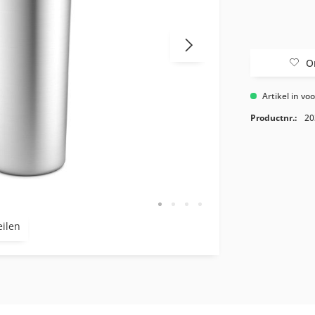
O
Artikel in vo
Productnr.:
20
eilen