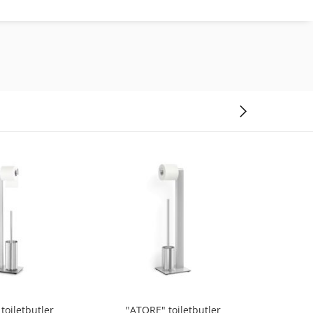
toiletbutler
"ATORE" toiletbutler