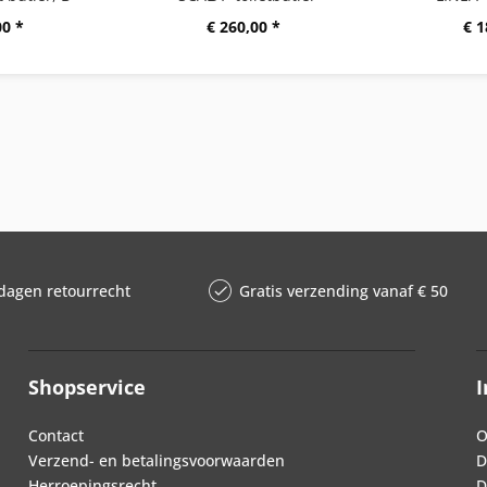
00 *
€ 260,00 *
€ 1
dagen retourrecht
Gratis verzending vanaf € 50
Shopservice
I
Contact
O
Verzend- en betalingsvoorwaarden
D
Herroepingsrecht
D