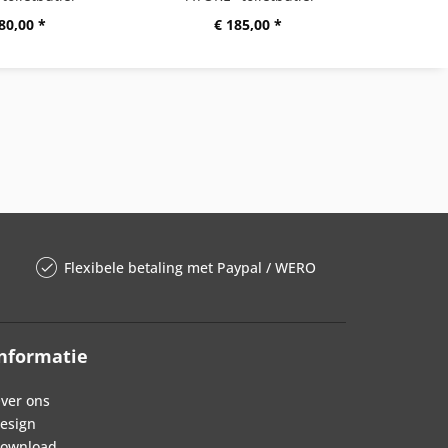
80,00 *
€ 185,00 *
Flexibele betaling met Paypal / WERO
nformatie
ver ons
esign
ownload