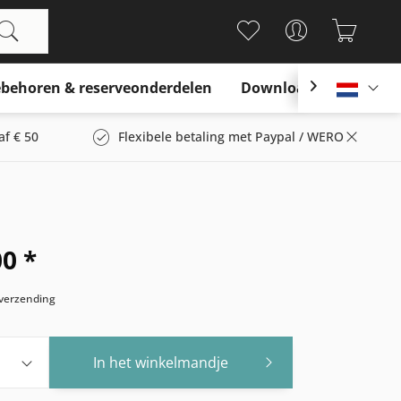
behoren & reserveonderdelen
Download

Nederl
af € 50
Flexibele betaling met Paypal / WERO
00 *
s verzending
In het winkelmandje