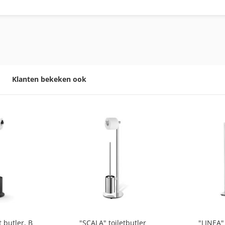
Klanten bekeken ook
t butler, B
"SCALA" toiletbutler
"LINEA" 