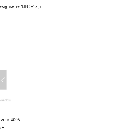
ignserie ‘LINEA’ zijn
Kunststof bakje voor 40055/185/191/255/382/856
0 *