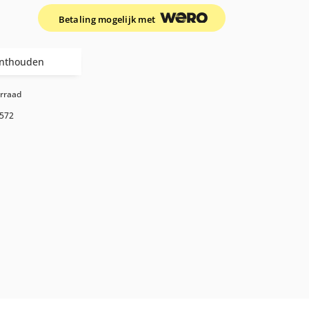
Betaling mogelijk met
nthouden
orraad
572