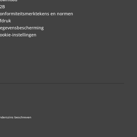
2B
onformiteitsmerktekens en normen
fdruk
egevensbescherming
ookie-instellingen
anderszins beschreven