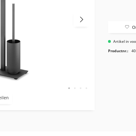
O
Artikel in vo
Productnr.:
40
eilen