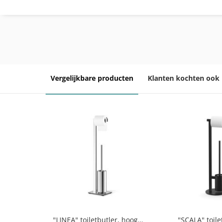
Vergelijkbare producten
Klanten kochten ook
"LINEA" toiletbutler, hoogglanzend
"SCALA" toile