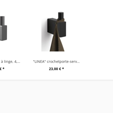
"LINEA" crochet à linge, 4,8 cm, graphite
"LINEA" crochetporte-serviette, 4,8 cm
€ *
23,00 € *