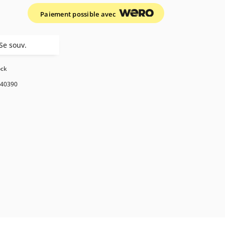
Paiement possible avec
Se souv.
ock
40390