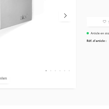
Article en st
Réf. d'article :
eilen