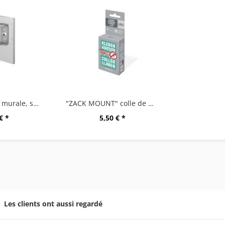
"LINEA" fixation murale, set/2
"ZACK MOUNT" colle de montage,6g
€ *
5,50 € *
Les clients ont aussi regardé