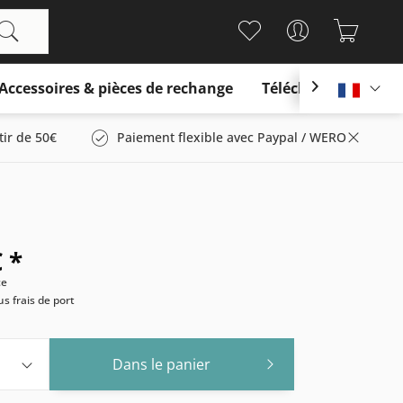
Accessoires & pièces de rechange
Télécharger

França
tir de 50€
Paiement flexible avec Paypal / WERO
 *
ce
us frais de port
Dans le panier