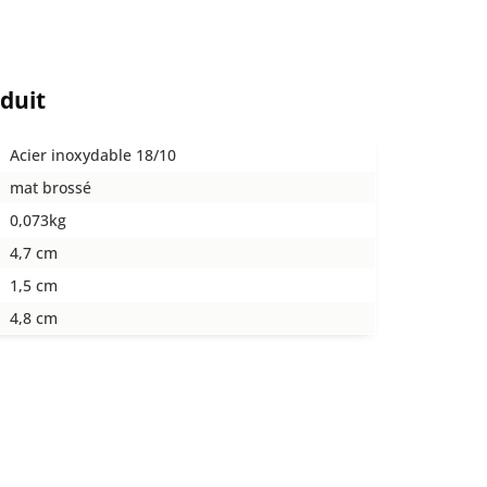
oduit
Acier inoxydable 18/10
mat brossé
0,073kg
4,7 cm
1,5 cm
4,8 cm