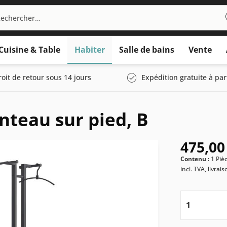
Cuisine & Table
Habiter
Salle de bains
Vente
roit de retour sous 14 jours
Expédition gratuite à par
teau sur pied, B
475,00
Contenu :
1 Piè
incl. TVA, livrai