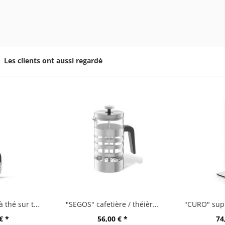
Les clients ont aussi regardé
"TAMIO" boule à thé sur tige
"SEGOS" cafetière / théièreà piston
€ *
56,00 € *
74