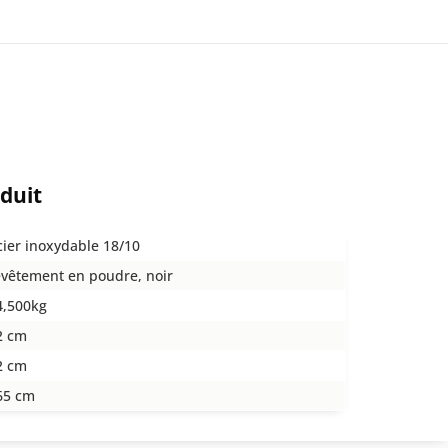
oduit
cier inoxydable 18/10
evêtement en poudre, noir
4,500kg
2 cm
2 cm
65 cm