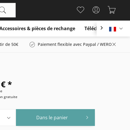
Accessoires & pièces de rechange
Télécharger

França
tir de 50€
Paiement flexible avec Paypal / WERO
 € *
ce
son gratuite
Dans le panier