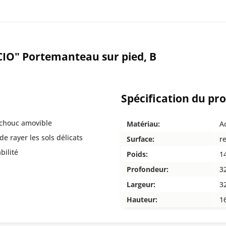
CIO" Portemanteau sur pied, B
Spécification du pr
tchouc amovible
Matériau:
A
e rayer les sols délicats
Surface:
r
bilité
Poids:
1
Profondeur:
3
Largeur:
3
Hauteur:
1