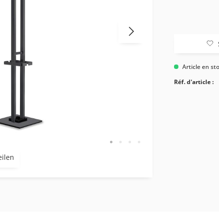
Article en st
Réf. d'article :
eilen