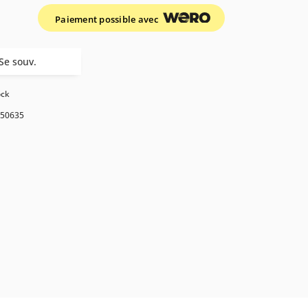
Paiement possible avec
Se souv.
ock
50635