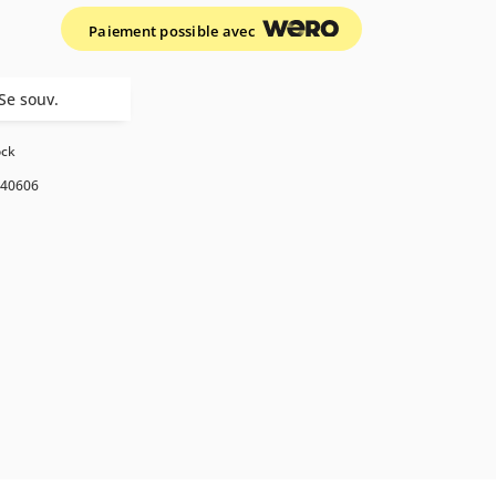
Paiement possible avec
Se souv.
ock
40606