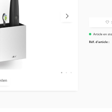
Article en st
Réf. d'article :
eilen