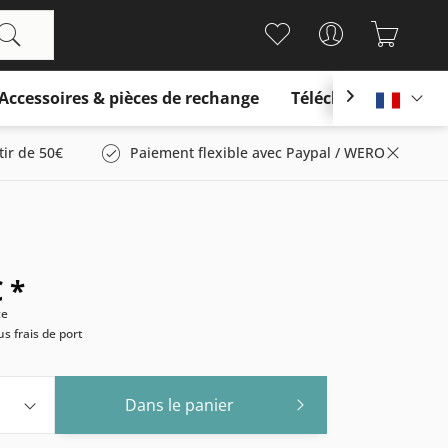
Accessoires & pièces de rechange
Télécharger

França
tir de 50€
Paiement flexible avec Paypal / WERO
 *
ce
us frais de port
Dans le panier