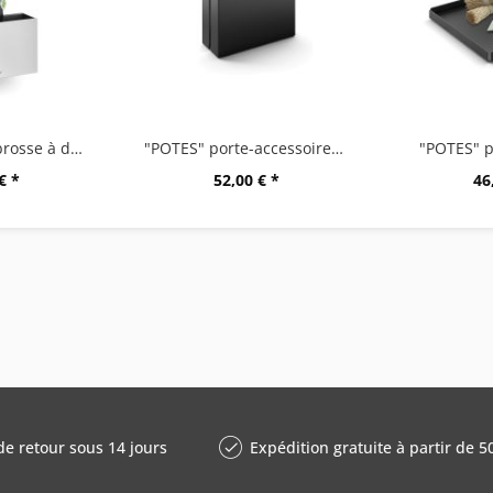
"POTES" Porte-brosse à dents, grand
"POTES" porte-accessoires, Länge:15 cm
"POTES" p
€ *
52,00 € *
46
de retour sous 14 jours
Expédition gratuite à partir de 5