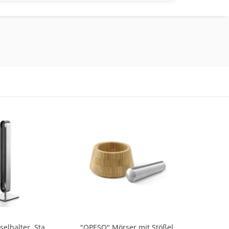
"CURO" Kapselhalter, Stand
"OPESO" Mörser mit Stößel