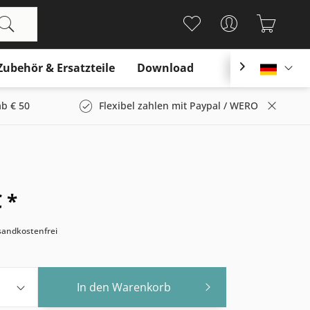
Zubehör & Ersatzteile
Download

Deutsc
b € 50
Flexibel zahlen mit Paypal / WERO
 *
rsandkostenfrei
In den
Warenkorb