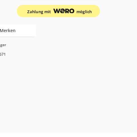
Zahlung mit
möglich
Merken
ager
671