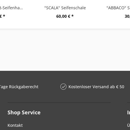
"SCALA" Magnet-Seifenhalter, hochglänzend
"SCALA" Seifenschale
€ *
60,00 € *
30
Tage Rückgaberecht
Kostenloser Versand ab € 50
Shop Service
Kontakt
Ü