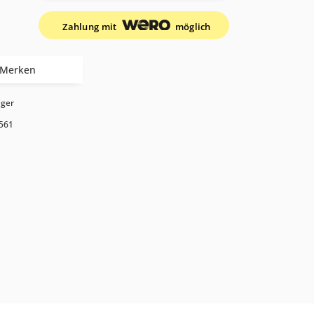
Zahlung mit
möglich
Merken
ager
561