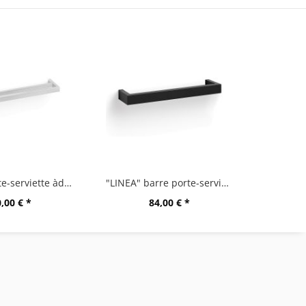
"LINEA" porte-serviette àdouble barre
"LINEA" barre porte-serviette, 46,5 cm
,00 € *
84,00 € *