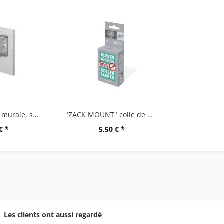
"LINEA" fixation murale, set/2
"ZACK MOUNT" colle de montage,6g
€ *
5,50 € *
Les clients ont aussi regardé