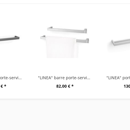
"LINEA" barre porte-serviettes, 61,5 cm, graphite
"LINEA" barre porte-serviette, 46,5 cm
 € *
82,00 € *
130