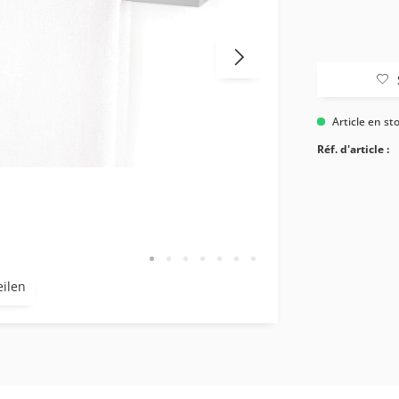
Article en st
Réf. d'article :
eilen