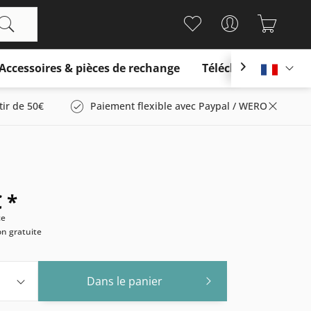
Accessoires & pièces de rechange
Télécharger

França
tir de 50€
Paiement flexible avec Paypal / WERO
 *
ce
son gratuite
Dans le panier