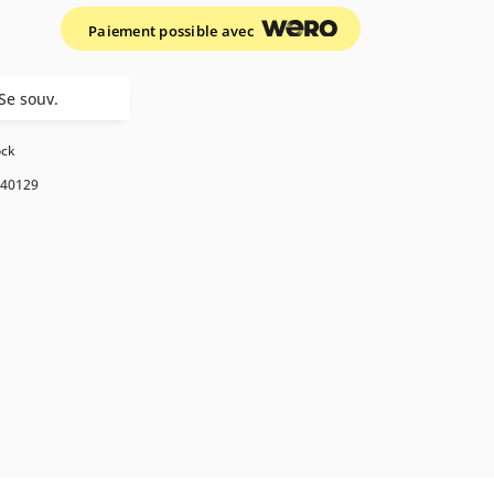
Paiement possible avec
Se souv.
ock
40129