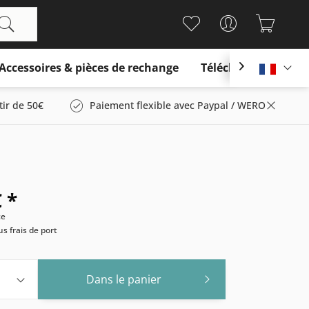
Accessoires & pièces de rechange
Télécharger

França
tir de 50€
Paiement flexible avec Paypal / WERO
 *
ce
us frais de port
Dans le panier