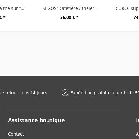
"TAMIO" boule à thé sur tige
"SEGOS" cafetière / théièreà piston
€ *
56,00 € *
74
de retour sous 14 jours
Expédition gratuite à partir de 5
Assistance boutique
I
Contact
A