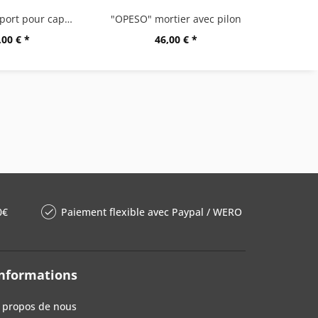
"CURO" support pour capsules
"OPESO" mortier avec pilon
,00 € *
46,00 € *
0€
Paiement flexible avec Paypal / WERO
nformations
 propos de nous