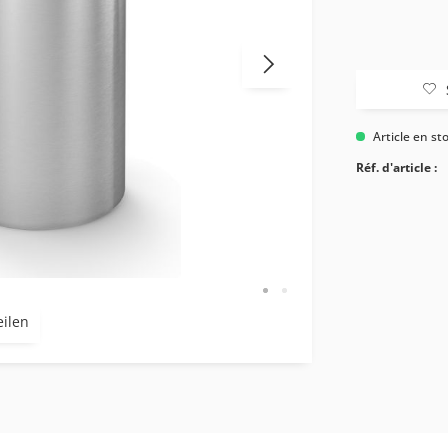
Article en st
Réf. d'article :
eilen