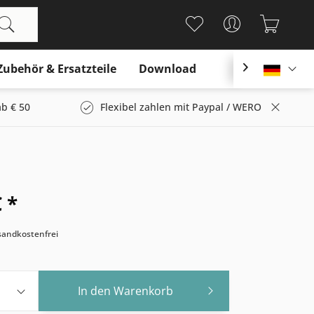
Zubehör & Ersatzteile
Download

Deutsc
b € 50
Flexibel zahlen mit Paypal / WERO
 *
rsandkostenfrei
In den
Warenkorb