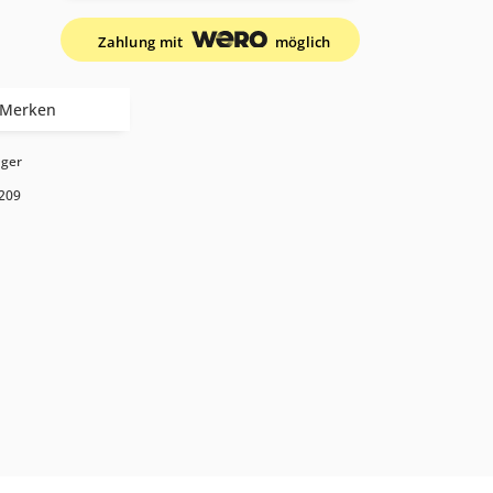
Zahlung mit
möglich
Merken
ager
209