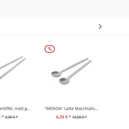
"MENOA" Barlöffel, matt gebürstet
"MENOA" Latte Macchiato Löffel, Set/2, matt...
€ *
6,25 € *
5,
8,00 € *
12,50 € *