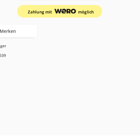
Zahlung mit
möglich
Merken
ager
639