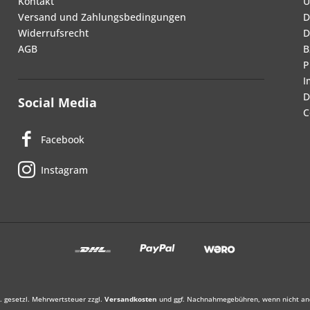
Kontakt
Ü
Versand und Zahlungsbedingungen
D
Widerrufsrecht
D
AGB
B
P
I
D
Social Media
C
Facebook
Instagram
l. gesetzl. Mehrwertsteuer zzgl.
Versandkosten
und ggf. Nachnahmegebühren, wenn nicht an