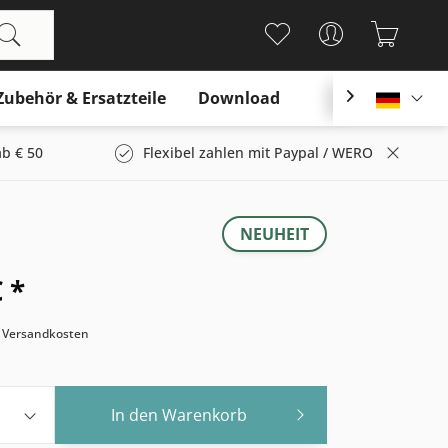
Zubehör & Ersatzteile
Download

Deutsc
b € 50
Flexibel zahlen mit Paypal / WERO
NEUHEIT
 *
. Versandkosten
In den
Warenkorb