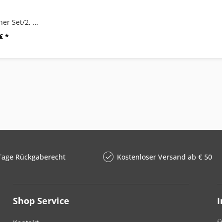
"BEVO" Eierbecher Set/2, matt gebürstet
€ *
Tage Rückgaberecht
Kostenloser Versand ab € 50
Shop Service