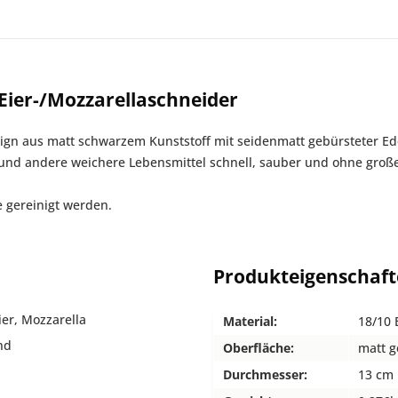
ier-/Mozzarellaschneider
 aus matt schwarzem Kunststoff mit seidenmatt gebürsteter Edels
 und andere weichere Lebensmittel schnell, sauber und ohne groß
 gereinigt werden.
Produkteigenschaf
er, Mozzarella
Material:
18/10 
nd
Oberfläche:
matt g
Durchmesser:
13 cm