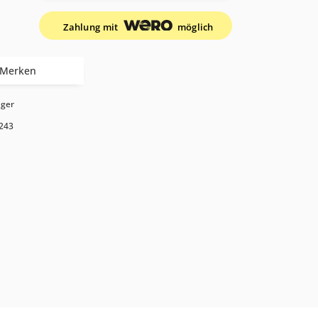
Zahlung mit
möglich
Merken
ager
243