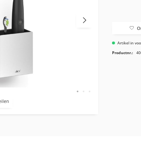
O
Artikel in vo
Productnr.:
40
eilen