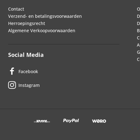
Contact
O
Verzend- en betalingsvoorwaarden
D
Herroepingsrecht
D
Algemene Verkoopvoorwaarden
B
C
A
G
Social Media
C
Facebook
Instagram