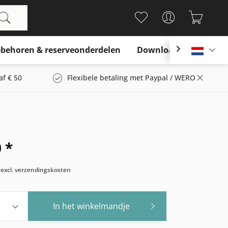
behoren & reserveonderdelen
Download

Nederl
af € 50
Flexibele betaling met Paypal / WERO
 *
w
excl. verzendingskosten
In het winkelmandje