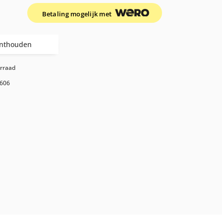
Betaling mogelijk met
nthouden
orraad
606