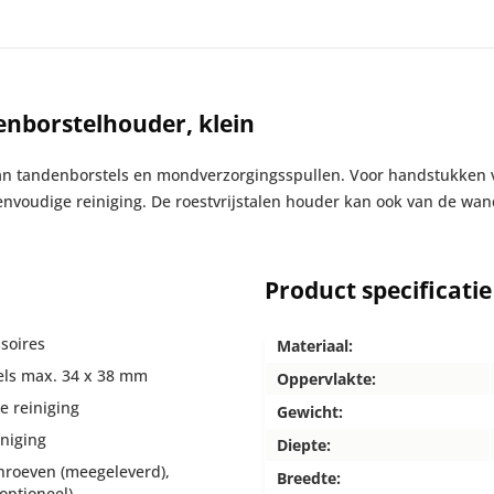
nborstelhouder, klein
an tandenborstels en mondverzorgingsspullen. Voor handstukken v
envoudige reiniging. De roestvrijstalen houder kan ook van de w
Product specificatie
soires
Materiaal:
els max. 34 x 38 mm
Oppervlakte:
e reiniging
Gewicht:
niging
Diepte:
hroeven (meegeleverd),
Breedte:
optioneel)