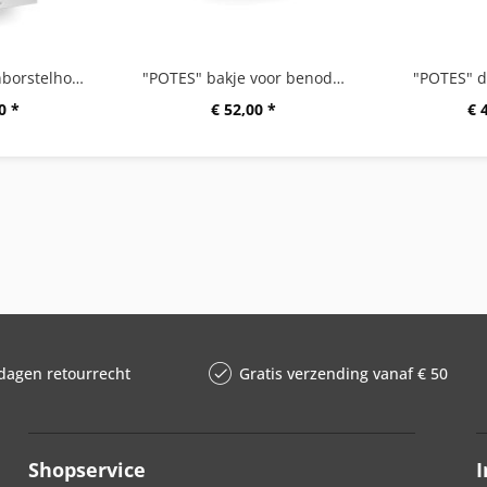
"POTES" tandenborstelhouder, groot
"POTES" bakje voor benodigd- heden, Breite:15 cm
"POTES" d
0 *
€ 52,00 *
€ 
dagen retourrecht
Gratis verzending vanaf € 50
Shopservice
I