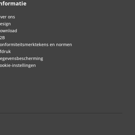
nformatie
ver ons
esign
ownload
2B
onformiteitsmerktekens en normen
fdruk
egevensbescherming
ookie-instellingen