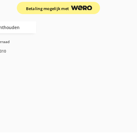
Betaling mogelijk met
nthouden
orraad
310