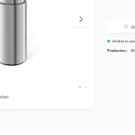
O
Artikel in vo
Productnr.:
40
eilen