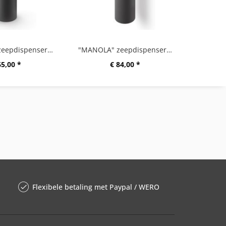
"MANOLA" zeepdispenser, groot, zwart
"MANOLA" zeepdispenser, groot, wandmontage, zwart
65,00 *
€ 84,00 *
Flexibele betaling met Paypal / WERO