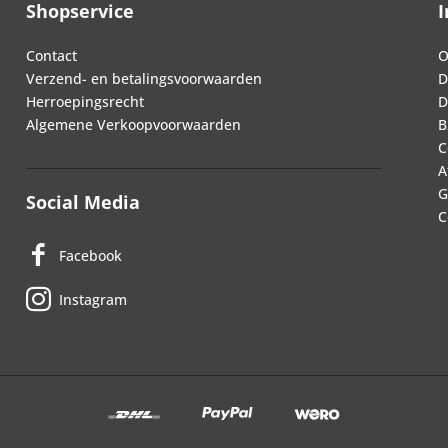
Shopservice
I
Contact
O
Verzend- en betalingsvoorwaarden
D
Herroepingsrecht
D
Algemene Verkoopvoorwaarden
B
C
A
G
Social Media
C
Facebook
Instagram