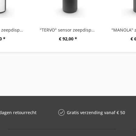
"TERVO" sensor zeepdispenser, hoogglans
"TERVO" sensor zeepdispenser, zwart
0 *
€ 92,00 *
€ 
dagen retourrecht
Gratis verzending vanaf € 50