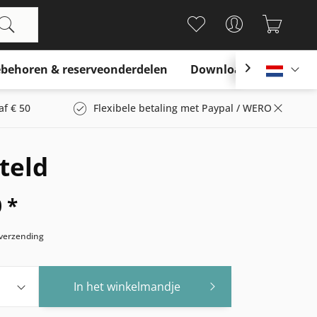
behoren & reserveonderdelen
Download

Nederl
af € 50
Flexibele betaling met Paypal / WERO
teld
 *
s verzending
In het winkelmandje