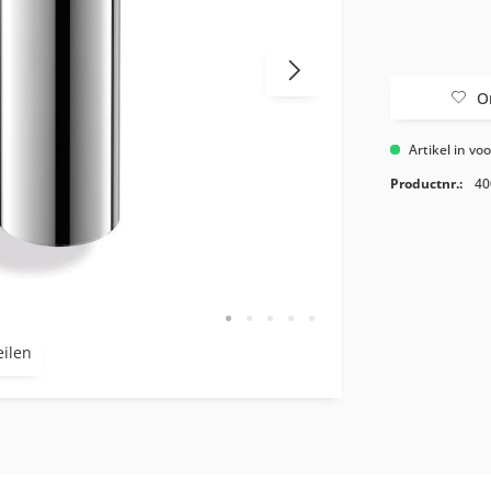
O
Artikel in vo
Productnr.:
40
eilen