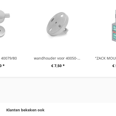
 40079/80
wandhouder voor 40050-60/63/65/80
0 *
€ 7,50 *
€ 
Klanten bekeken ook