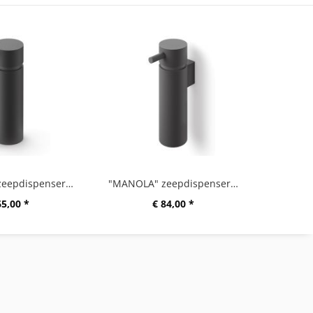
"MANOLA" zeepdispenser, groot, zwart
"MANOLA" zeepdispenser, groot, wandmontage, zwart
65,00 *
€ 84,00 *