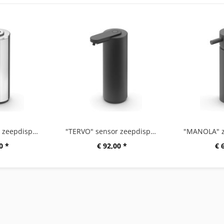
"TERVO" sensor zeepdispenser, hoogglans
"TERVO" sensor zeepdispenser, zwart
0 *
€ 92,00 *
€ 