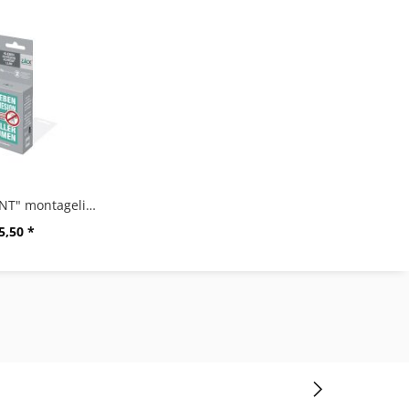
"ZACK MOUNT" montagelijm, 6 g
5,50 *