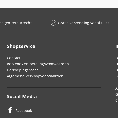
dagen retourrecht
Gratis verzending vanaf € 50
Shopservice
I
Contact
O
Verzend- en betalingsvoorwaarden
D
Herroepingsrecht
D
Algemene Verkoopvoorwaarden
B
C
A
G
Social Media
C
Facebook