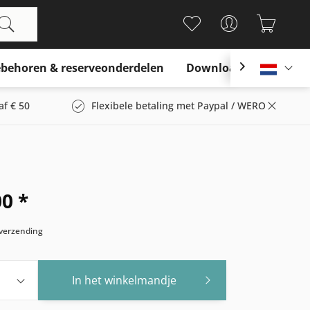
behoren & reserveonderdelen
Download

Nederl
af € 50
Flexibele betaling met Paypal / WERO
00 *
s verzending
In het winkelmandje