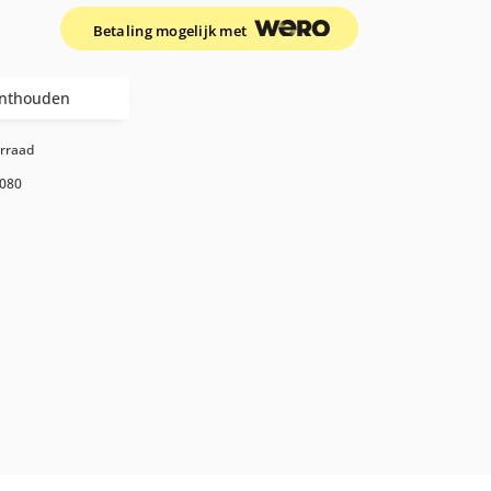
Betaling mogelijk met
nthouden
orraad
080