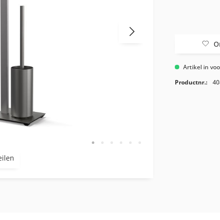
O
Artikel in vo
Productnr.:
40
eilen