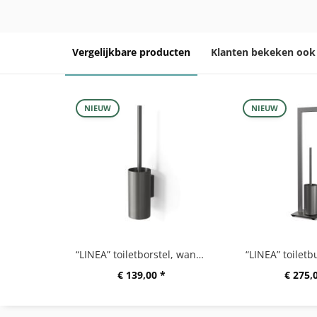
Vergelijkbare producten
Klanten bekeken ook
NIEUW
NIEUW
“LINEA” toiletborstel, wandmontage, grafiet
“LINEA” toiletbu
€ 139,00 *
€ 275,