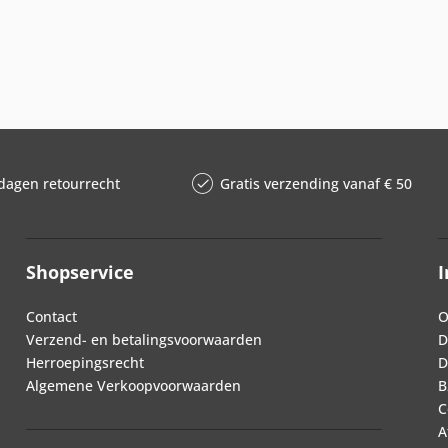
dagen retourrecht
Gratis verzending vanaf € 50
Shopservice
I
Contact
O
Verzend- en betalingsvoorwaarden
D
Herroepingsrecht
D
Algemene Verkoopvoorwaarden
B
C
A