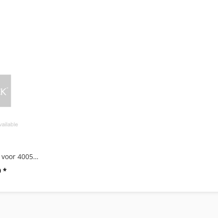
Kunststof bakje voor 40055/185/191/255/382/856
0 *