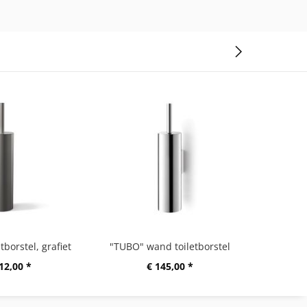
tborstel, grafiet
"TUBO" wand toiletborstel
"TUB
12,00 *
€ 145,00 *