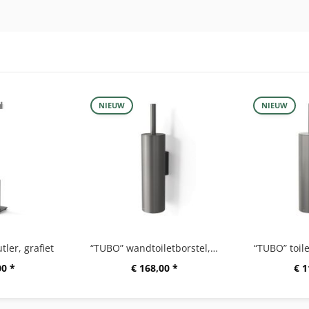
NIEUW
NIEUW
tler, grafiet
“TUBO” wandtoiletborstel, grafiet
“TUBO” toile
00 *
€ 168,00 *
€ 1