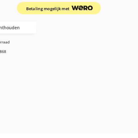
Betaling mogelijk met
nthouden
orraad
868