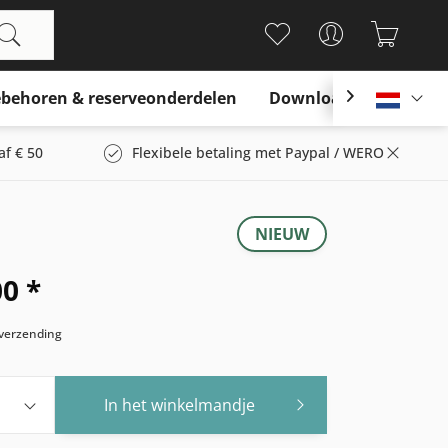
behoren & reserveonderdelen
Download

Nederl
af € 50
Flexibele betaling met Paypal / WERO
NIEUW
00 *
s verzending
In het winkelmandje