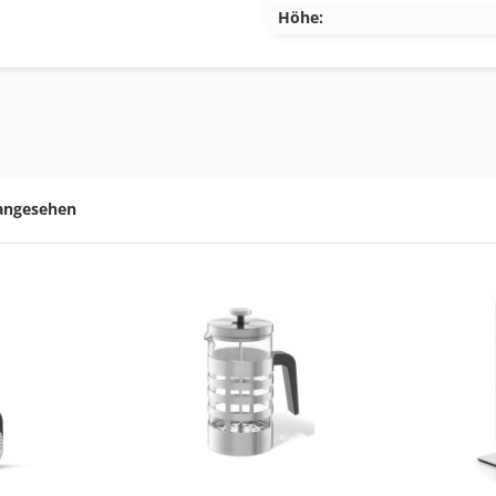
Höhe:
 angesehen