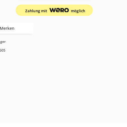
Zahlung mit
möglich
Merken
ager
605