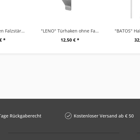
"LENO" Türhaken Falzstärke 16-19 mm, matt...
"LENO" Türhaken ohne Falz, matt gebürstet
€ *
12,50 € *
32
Tage Rückgaberecht
Kostenloser Versand ab € 50