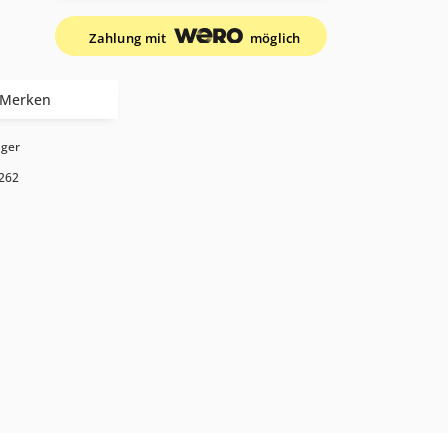
Zahlung mit
möglich
Merken
ager
262