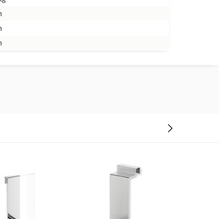
m
m
m