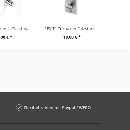
"BATOS" Haken f. Glasduschwand, HG
"EXIT" Türhaken Falzstärke 16 mm
,00 € *
18,00 € *
Flexibel zahlen mit Paypal / WERO