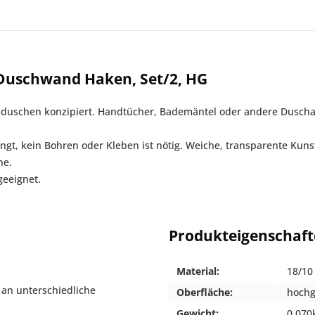
Duschwand Haken, Set/2, HG
duschen konzipiert. Handtücher, Bademäntel oder andere Duschacce
t, kein Bohren oder Kleben ist nötig. Weiche, transparente Kunst
he.
geeignet.
Produkteigenschaf
Material:
18/10
 an unterschiedliche
Oberfläche:
hochg
Gewicht:
0,070