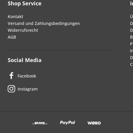
Shop Service
Kontakt
Ü
Versand und Zahlungsbedingungen
D
Widerrufsrecht
D
AGB
B
P
I
D
Social Media
C
Facebook
Instagram