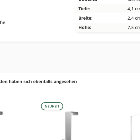
Tiefe:
4,1 c
Breite:
2,4 c
che
Höhe:
7,5 c
den haben sich ebenfalls angesehen
NEUHEIT