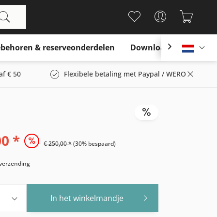
behoren & reserveonderdelen
Download

Nederl
af € 50
Flexibele betaling met Paypal / WERO
00 *
€ 250,00 *
(30% bespaard)
s verzending
In het winkelmandje