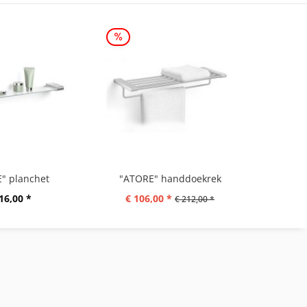
" planchet
"ATORE" handdoekrek
16,00 *
€ 106,00 *
€ 11
€ 212,00 *