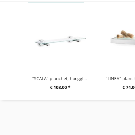
"SCALA" planchet, hoogglanzend
"LINEA" planc
€ 108,00 *
€ 74,0