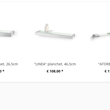
het, 26,5cm
"LINEA" planchet, 46,5cm
"ATORE
0 *
€ 108,00 *
€ 1