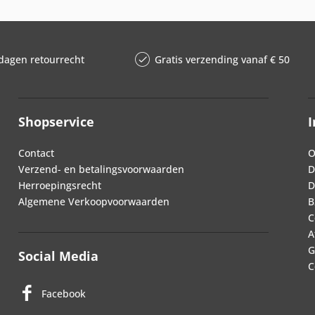
dagen retourrecht
Gratis verzending vanaf € 50
Shopservice
I
Contact
O
Verzend- en betalingsvoorwaarden
D
Herroepingsrecht
D
Algemene Verkoopvoorwaarden
B
C
A
G
Social Media
C
Facebook