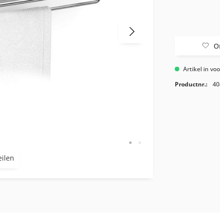
O
Artikel in vo
Productnr.:
40
eilen