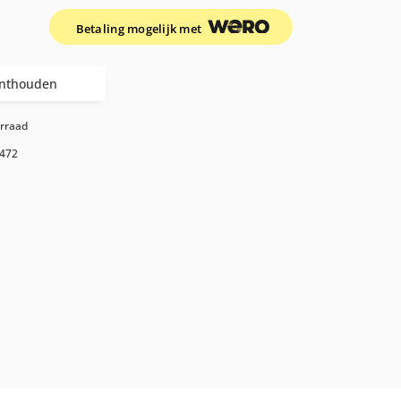
Betaling mogelijk met
nthouden
orraad
472