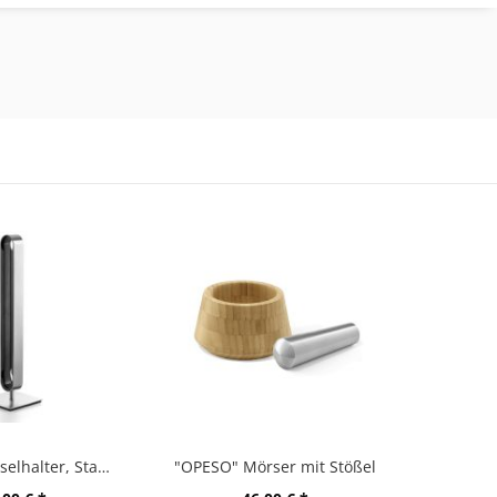
"CURO" Kapselhalter, Stand
"OPESO" Mörser mit Stößel