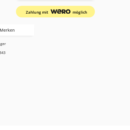
Zahlung mit
möglich
Merken
ager
343