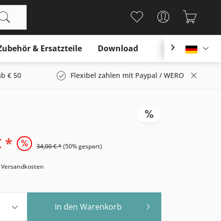
Zubehör & Ersatzteile
Download

Deutsc
b € 50
Flexibel zahlen mit Paypal / WERO
 *
34,00 € *
(50% gespart)
. Versandkosten
In den
Warenkorb