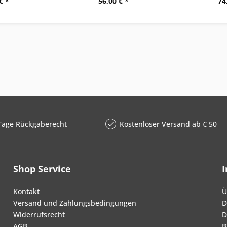
€ *
56,00 € *
74
Tage Rückgaberecht
Kostenloser Versand ab € 50
Shop Service
Kontakt
Ü
Versand und Zahlungsbedingungen
D
Widerrufsrecht
D
AGB
B