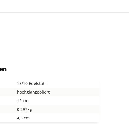
ten
18/10 Edelstahl
hochglanzpoliert
12 cm
0,297kg
4,5 cm