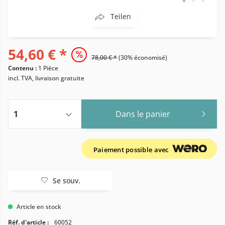
Teilen
54,60 € *
78,00 € *
(30% économisé)
Contenu :
1 Pièce
incl. TVA, livraison gratuite
Dans le panier
Paiement possible avec
Se souv.
Article en stock
Réf. d'article :
60052