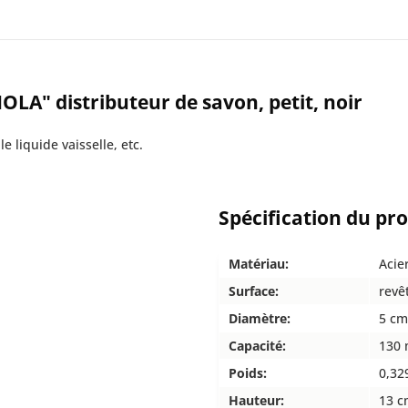
LA" distributeur de savon, petit, noir
e liquide vaisselle, etc.
Spécification du pr
Matériau:
Acie
Surface:
revê
Diamètre:
5 cm
Capacité:
130 
Poids:
0,32
Hauteur:
13 c