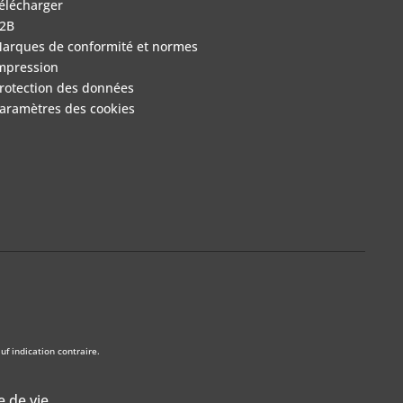
élécharger
2B
arques de conformité et normes
mpression
rotection des données
aramètres des cookies
f indication contraire.
e de vie