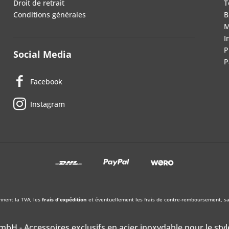
Droit de retrait
T
Conditions générales
B
M
I
P
Social Media
P
Facebook
Instagram
nnent la TVA, les
frais d'expédition
et éventuellement les frais de contre-remboursement, sau
bH - Accessoires exclusifs en acier inoxydable pour le styl