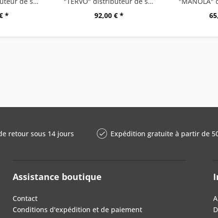
"TERVO" distributeur de savon à capteur, haute...
"TERVO" distributeur de savon à capteur, noir
€ *
92,00 € *
65
de retour sous 14 jours
Expédition gratuite à partir de 5
Assistance boutique
I
Contact
A
Conditions d'expédition et de paiement
D