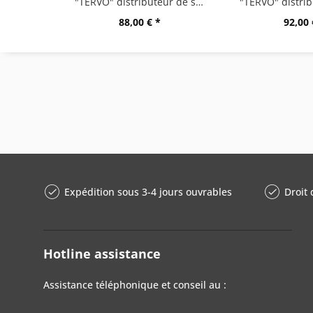
"TERVO" distributeur de savon à capteur, mat...
88,00 € *
92,00 
Expédition sous 3-4 jours ouvrables
Droit 
Hotline assistance
Assistance téléphonique et conseil au :