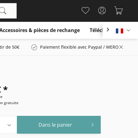
Accessoires & pièces de rechange
Télécharger

França
tir de 50€
Paiement flexible avec Paypal / WERO
 *
ce
son gratuite
Dans le panier