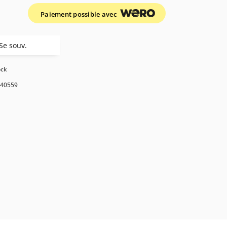
Paiement possible avec
Se souv.
ock
40559