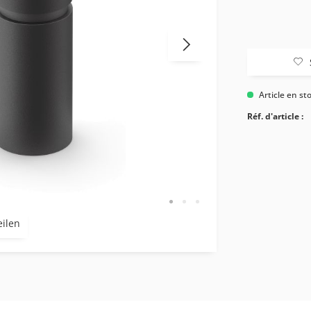
Article en st
Réf. d'article :
eilen