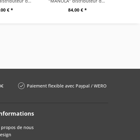
"MANOLA" distributeur de savon, grand, noir
"MANOLA" distributeur de savon, grand, montage...
,00 € *
84,00 € *
0€
Paiement flexible avec Paypal / WERO
nformations
 propos de nous
esign