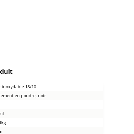
oduit
r inoxydable 18/10
tement en poudre, noir
ml
9kg
m