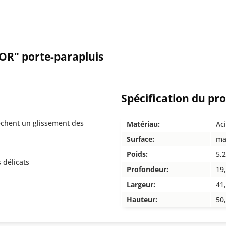
OR" porte-parapluis
Spécification du pr
êchent un glissement des
Matériau:
Ac
Surface:
ma
Poids:
5,
 délicats
Profondeur:
19
Largeur:
41
Hauteur:
50