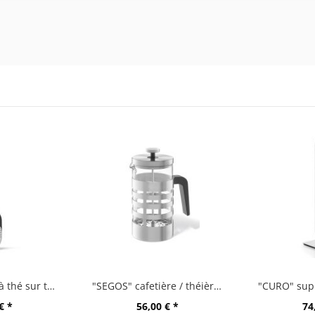
"TAMIO" boule à thé sur tige
"SEGOS" cafetière / théièreà piston
€ *
56,00 € *
74