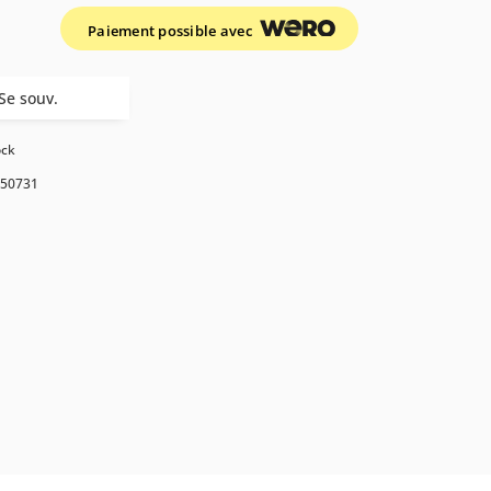
Paiement possible avec
Se souv.
ock
50731