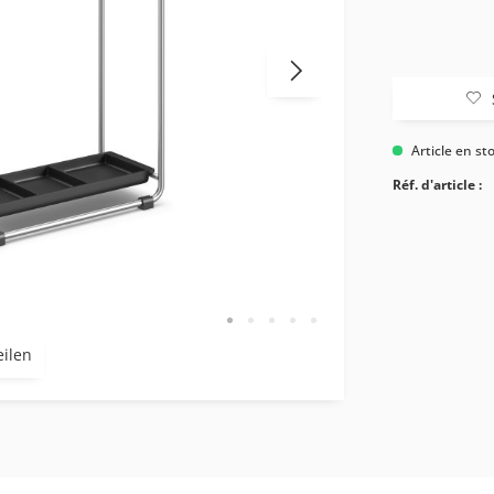
Article en st
Réf. d'article :
eilen