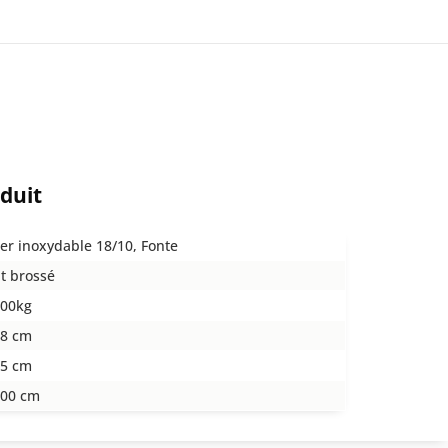
oduit
ier inoxydable 18/10, Fonte
t brossé
200kg
,8 cm
,5 cm
,00 cm