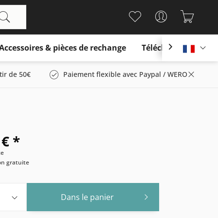
Accessoires & pièces de rechange
Télécharger

França
tir de 50€
Paiement flexible avec Paypal / WERO
 € *
ce
son gratuite
Dans le panier