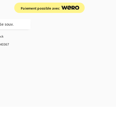
Paiement possible avec
Se souv.
ock
40367