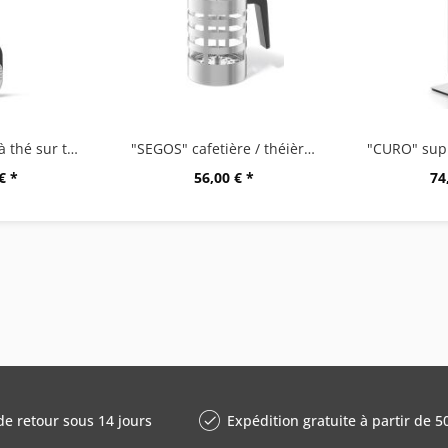
"TAMIO" boule à thé sur tige
"SEGOS" cafetière / théièreà piston
€ *
56,00 € *
74
de retour sous 14 jours
Expédition gratuite à partir de 5