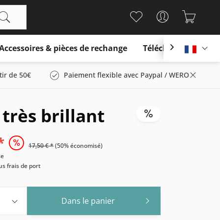
Accessoires & pièces de rechange
Télécharger

França
tir de 50€
Paiement flexible avec Paypal / WERO
très brillant
*
17,50 € *
(50% économisé)
ce
us frais de port
Dans le panier