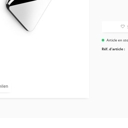
Article en st
Réf. d'article :
eilen