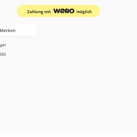
Zahlung mit
möglich
Merken
ager
603