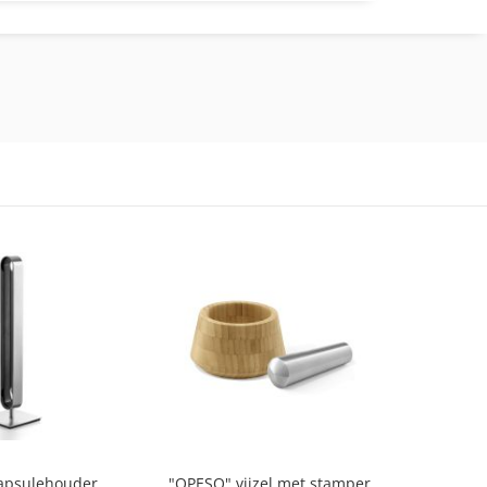
apsulehouder
"OPESO" vijzel met stamper