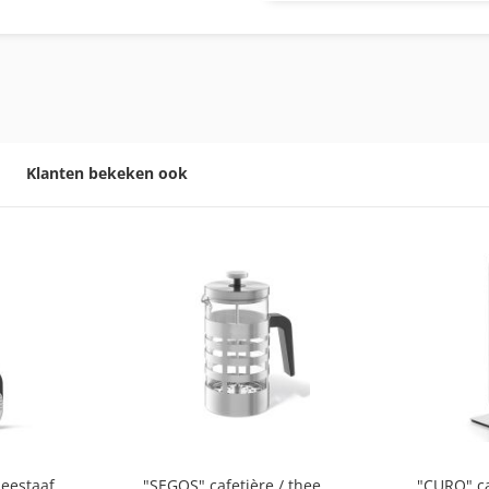
Klanten bekeken ook
eestaaf
"SEGOS" cafetière / theemaker
"CURO" c