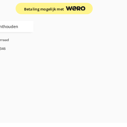
Betaling mogelijk met
nthouden
orraad
346