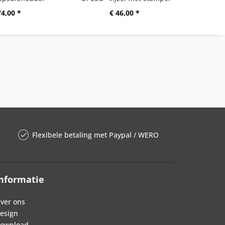
74,00 *
€ 46,00 *
Flexibele betaling met Paypal / WERO
nformatie
ver ons
esign
ownload