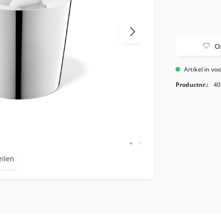
O
Artikel in vo
Productnr.:
40
eilen