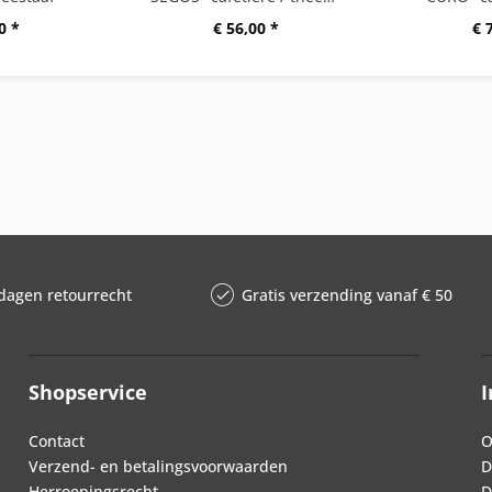
0 *
€ 56,00 *
€ 
dagen retourrecht
Gratis verzending vanaf € 50
Shopservice
I
Contact
O
Verzend- en betalingsvoorwaarden
D
Herroepingsrecht
D