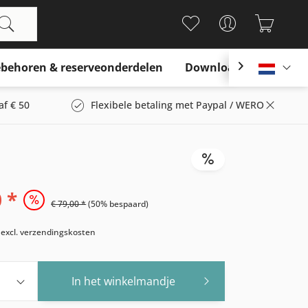
behoren & reserveonderdelen
Download

Nederl
af € 50
Flexibele betaling met Paypal / WERO
 *
€ 79,00 *
(50% bespaard)
w
excl. verzendingskosten
In het winkelmandje