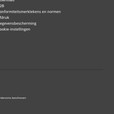
2B
onformiteitsmerktekens en normen
fdruk
egevensbescherming
ookie-instellingen
anderszins beschreven