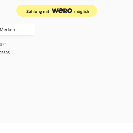
Zahlung mit
möglich
Merken
ager
0380S