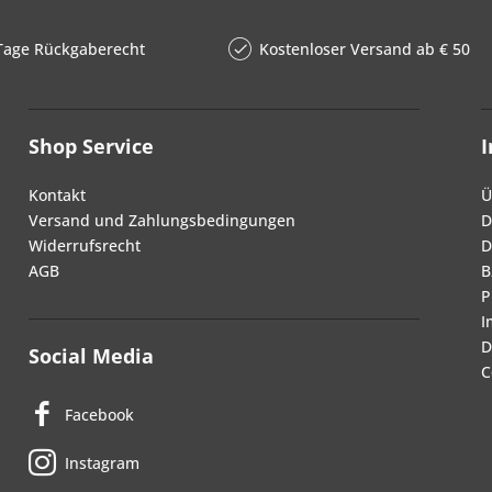
Tage Rückgaberecht
Kostenloser Versand ab € 50
Shop Service
Kontakt
Ü
Versand und Zahlungsbedingungen
D
Widerrufsrecht
D
AGB
B
P
I
D
Social Media
C
Facebook
Instagram