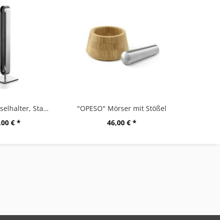
"CURO" Kapselhalter, Stand
"OPESO" Mörser mit Stößel
,00 € *
46,00 € *