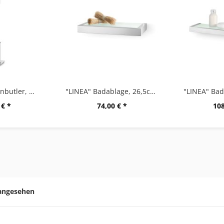
"LINEA" Toilettenbutler, matt gebürstet
"LINEA" Badablage, 26,5cm, M
 € *
74,00 € *
108
 angesehen