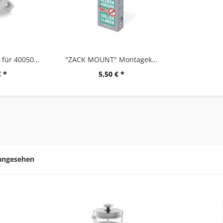
Wandhalterung für 40050-60/63/65/80
"ZACK MOUNT" Montagekleber, 6g
€ *
5,50 € *
 angesehen