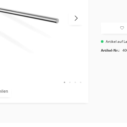
Artikel auf L
Artikel-Nr.:
40
eilen