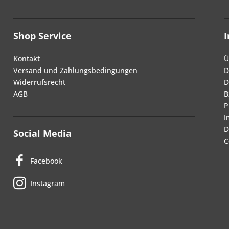
Shop Service
Kontakt
Ü
Versand und Zahlungsbedingungen
D
Widerrufsrecht
D
AGB
B
P
I
D
Social Media
C
Facebook
Instagram