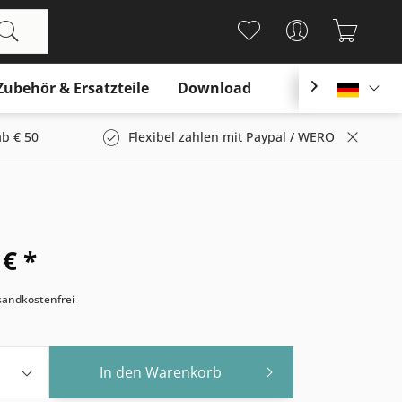
Zubehör & Ersatzteile
Download

Deutsc
b € 50
Flexibel zahlen mit Paypal / WERO
 € *
rsandkostenfrei
In den
Warenkorb