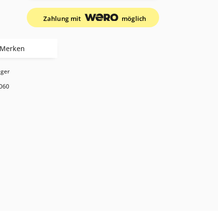
Zahlung mit
möglich
Merken
ager
060