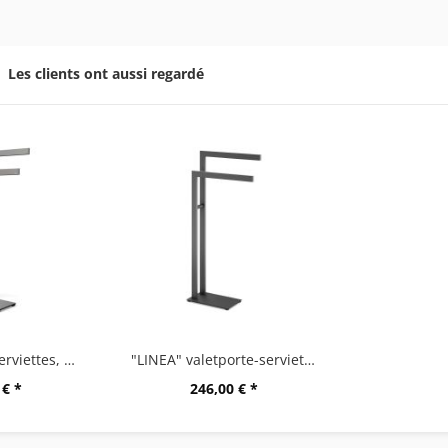
Les clients ont aussi regardé
"LINEA" porte-serviettes, graphite
"LINEA" valetporte-serviettes
 € *
246,00 € *