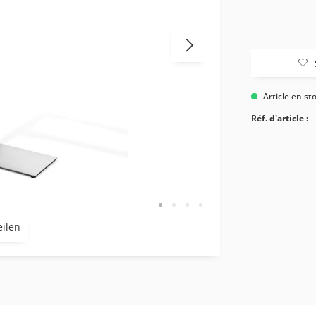
Article en st
Réf. d'article :
eilen