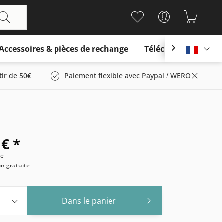
Accessoires & pièces de rechange
Télécharger

França
tir de 50€
Paiement flexible avec Paypal / WERO
 € *
ce
son gratuite
Dans le panier