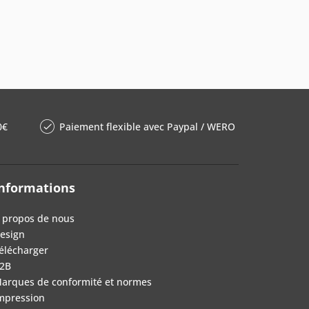
0€
Paiement flexible avec Paypal / WERO
nformations
 propos de nous
esign
élécharger
2B
arques de conformité et normes
mpression