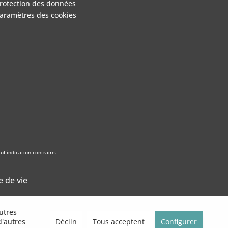
rotection des données
aramètres des cookies
f indication contraire.
e de vie
utres
Déclin
Tous acceptent
Configurer
 d'autres