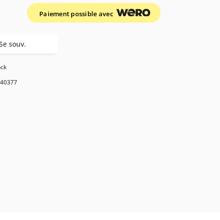
Paiement possible avec
Se souv.
ock
40377