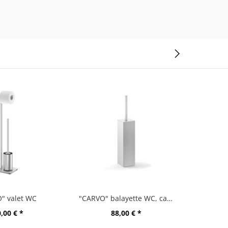
" valet WC
"CARVO" balayette WC, carré
,00 € *
88,00 € *