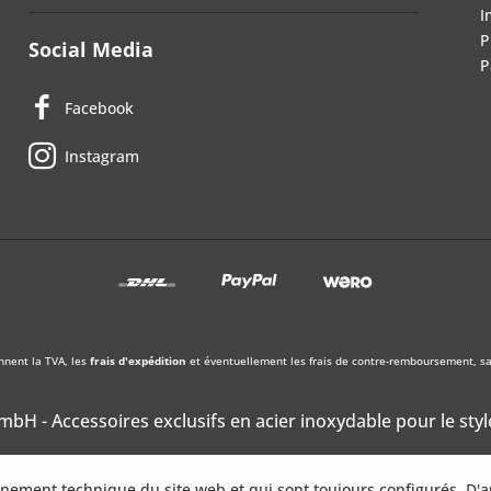
I
P
Social Media
P
Facebook
Instagram
nnent la TVA, les
frais d'expédition
et éventuellement les frais de contre-remboursement, sau
bH - Accessoires exclusifs en acier inoxydable pour le styl
onnement technique du site web et qui sont toujours configurés. D'a