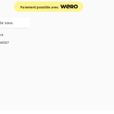
Paiement possible avec
Se souv.
ock
40507