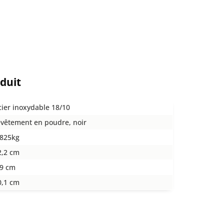
oduit
cier inoxydable 18/10
evêtement en poudre, noir
,825kg
2,2 cm
,9 cm
0,1 cm