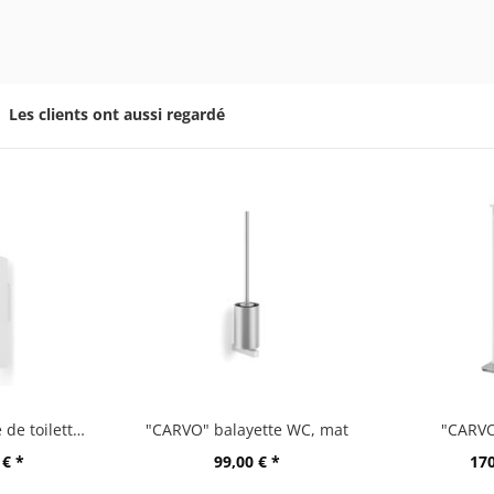
Les clients ont aussi regardé
"CARVO" brosse de toilette murale, carrée, blanche
"CARVO" balayette WC, mat
"CARVO
 € *
99,00 € *
170