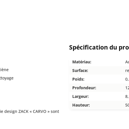
Spécification du pr
Matériau:
A
giène
Surface:
r
ettoyage
Poids:
0
Profondeur:
1
Largeur:
8
Hauteur:
5
rie design ZACK « CARVO » sont