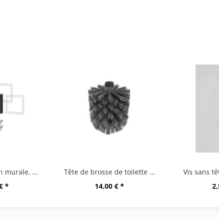
"CARVO" fixation murale, set/2, noir
Tête de brosse de toilette de rechange A
Vis sans tê
€ *
14,00 € *
2,