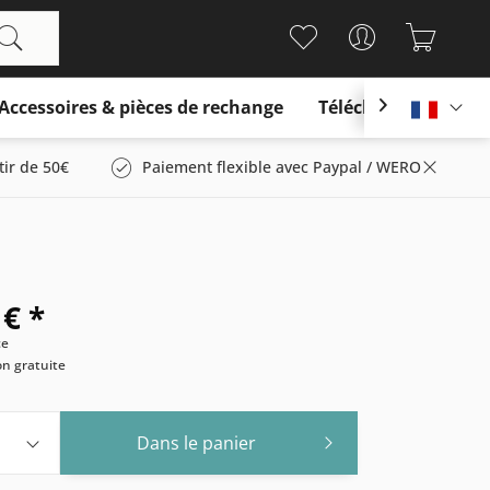
Accessoires & pièces de rechange
Télécharger

França
tir de 50€
Paiement flexible avec Paypal / WERO
 € *
ce
son gratuite
Dans le panier