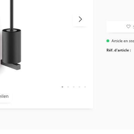
Article en st
Réf. d'article :
eilen