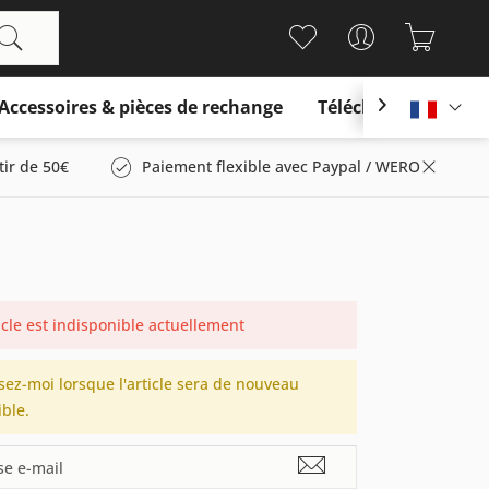
Accessoires & pièces de rechange
Télécharger

França
tir de 50€
Paiement flexible avec Paypal / WERO
icle est indisponible actuellement
sez-moi lorsque l'article sera de nouveau
ble.