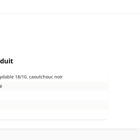
oduit
xydable 18/10, caoutchouc noir
é