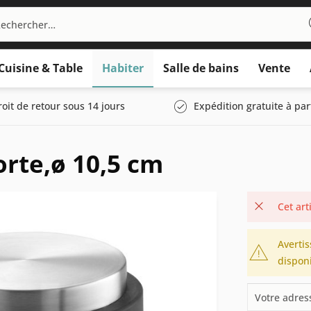
Cuisine & Table
Habiter
Salle de bains
Vente
roit de retour sous 14 jours
Expédition gratuite à par
rte,ø 10,5 cm
Cet art
Avertis
disponi