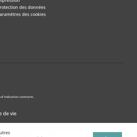
mpression
rotection des données
aramètres des cookies
f indication contraire.
e de vie
utres