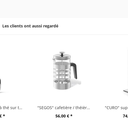
Les clients ont aussi regardé
"TAMIO" boule à thé sur tige
"SEGOS" cafetière / théièreà piston
€ *
56,00 € *
74