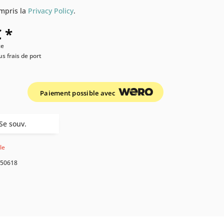
compris la
Privacy Policy
.
 *
ce
us frais de port
Paiement possible avec
Se souv.
le
50618