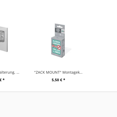
"LINEA" Wandhalterung, Set/2, matt gebürstet
"ZACK MOUNT" Montagekleber, 6g
€ *
5,50 € *