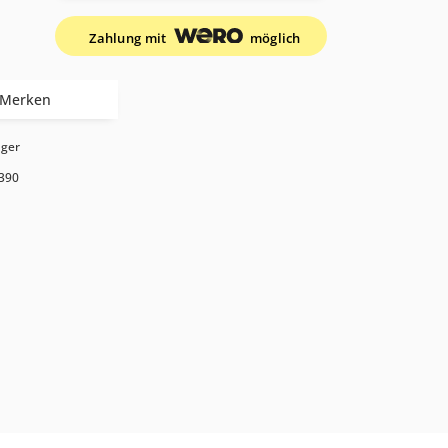
Zahlung mit
möglich
Merken
ager
390