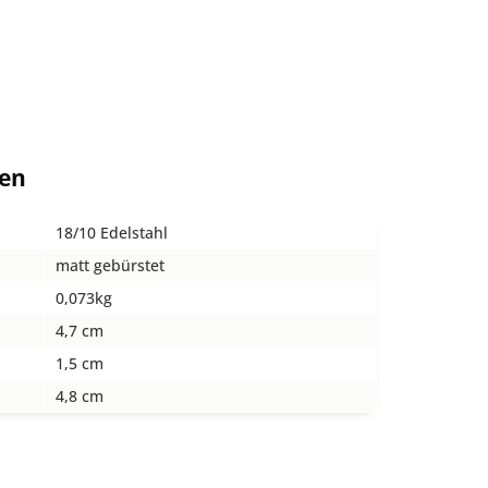
ten
18/10 Edelstahl
matt gebürstet
0,073kg
4,7 cm
1,5 cm
4,8 cm